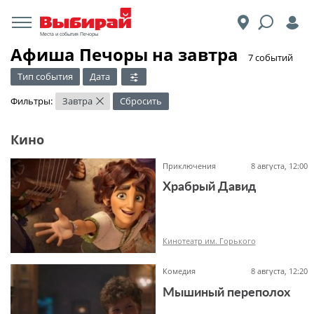
Места и события Печоры
Афиша Печоры на завтра
​7 событий
Тип события
Дата
Фильтры:
Завтра
Сбросить
×
Кино
Приключения
8 августа, 12:00
Храбрый Давид
Кинотеатр им. Горького
Комедия
8 августа, 12:20
Мышиный переполох