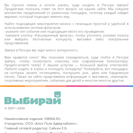
Вы строите планы и хотите узнать, куда сходить в Печоре завтра?
Предлагаем поискать ответ на этот вопрос на нашем сайте. Мы собрали
множество предложений от различных площадок, поэтому каждый найдет
вариант, который подходит именно ему.
6+
Найти подходящее мероприятие можно с помощью простой и удобной в
использовании системы фильтров:
-укажите тип события или подходящее место его проведения;
-нажмите кнопку «Расширенный фильтр», чтобы уточнить условия поиска
или выбрать бесплатные концерты, выставки либо театральные
представления.
Завтра в Печоре вас ждет много интересного.
Вам нравится кино? Мы поможем определиться, куда пойти в Печоре
завтра, чтобы посмотреть классику или современные блокбастеры.
Предпочитаете театр? К вашим услугам — большой выбор спектаклей.
Любите ходить в клубы и посещать концерты? Пожалуйста, вот площадки,
на которых можно потанцевать, послушать рок, джаз или бардовскую
песню. Также на сайте представлена информация о выставках, семинарах,
спортивных мероприятиях, событиях для детей и многом-многом другом.
© 2007—2026
Наименование издания: VIBIRAI.RU
Учредитель: ООО «Алое Поле Адвертайзинг».
Главный сетевой редактор: Сайкин Е.Б.