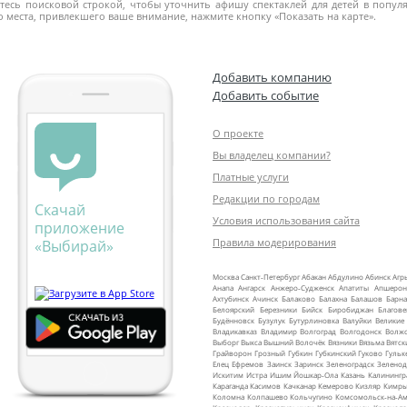
тесь поисковой строкой, чтобы уточнить афишу спектаклей для детей в популя
до места, привлекшего ваше внимание, нажмите кнопку «Показать на карте».
Добавить компанию
Добавить событие
О проекте
Вы владелец компании?
Платные услуги
Редакции по городам
Скачай
Условия использования сайта
приложение
Правила модерирования
«Выбирай»
Москва
Санкт‑Петербург
Абакан
Абдулино
Абинск
Агр
Анапа
Ангарск
Анжеро‑Судженск
Апатиты
Апшерон
Ахтубинск
Ачинск
Балаково
Балахна
Балашов
Барна
Белоярский
Березники
Бийск
Биробиджан
Благов
Будённовск
Бузулук
Бутурлиновка
Валуйки
Великие
Владикавказ
Владимир
Волгоград
Волгодонск
Волж
Выборг
Выкса
Вышний Волочёк
Вязники
Вязьма
Вятск
Грайворон
Грозный
Губкин
Губкинский
Гуково
Гульк
Елец
Ефремов
Заинск
Заринск
Зеленоградск
Зеленод
Искитим
Истра
Ишим
Йошкар‑Ола
Казань
Калинингр
Караганда
Касимов
Качканар
Кемерово
Кизляр
Кимр
Коломна
Колпашево
Кольчугино
Комсомольск‑на‑Ам