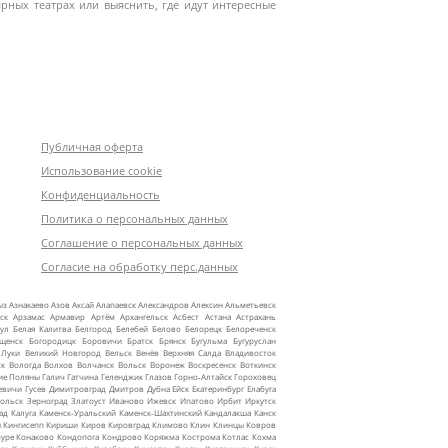
рных театрах или выяснить, где идут интересные
Публичная оферта
Использование cookie
Конфиденциальность
Политика о персональных данных
Соглашение о персональных данных
Согласие на обработку перс.данных
ыз
Азнакаево
Азов
Аксай
Алапаевск
Александров
Алексин
Альметьевск
ск
Арзамас
Армавир
Артём
Архангельск
Асбест
Астана
Астрахань
ул
Белая Калитва
Белгород
Белебей
Белово
Белорецк
Белореченск
ещенск
Богородицк
Боровичи
Братск
Брянск
Бугульма
Бугуруслан
 Луки
Великий Новгород
Вельск
Венёв
Верхняя Салда
Владивосток
ск
Вологда
Волхов
Волчанск
Вольск
Воронеж
Воскресенск
Воткинск
ие Поляны
Галич
Гатчина
Геленджик
Глазов
Горно‑Алтайск
Гороховец
евичи
Гусев
Димитровград
Дмитров
Дубна
Ейск
Екатеринбург
Елабуга
ольск
Зерноград
Златоуст
Иваново
Ижевск
Ипатово
Ирбит
Иркутск
ад
Калуга
Каменск‑Уральский
Каменск‑Шахтинский
Кандалакша
Канск
ы
Кингисепп
Кириши
Киров
Кировград
Климово
Клин
Клинцы
Ковров
уре
Конаково
Кондопога
Кондрово
Коряжма
Кострома
Котлас
Кохма