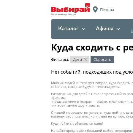
Печора
Места и события Печоры
Каталог
Афиша
Куда сходить с р
Фильтры:
Дети
Сбросить
×
Нет событий, подходящих под усл
Многих людей интересует вопрос, куда сходить
событиях, которые будут интересны детям.
Развлечения для детей в Печоре чрезвычайно разн
-фильмы;
-представления в театрах — сказки, мюзиклы и т. д.
-интерактивные шоу и квесты.
С нашей помощью вы узнаете, куда пойти с деть
платных мероприятиях, но и ответ на вопрос, куд
Куда пойти с ребенком сегодня?
На сайте представлен большой выбор мероприятий