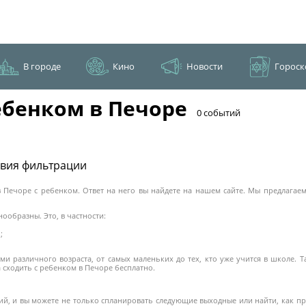
В городе
Кино
Новости
Гороск
ебенком в Печоре
​0 событий
овия фильтрации
 в Печоре с ребенком. Ответ на него вы найдете на нашем сайте. Мы предлага
ообразны. Это, в частности:
;
ми различного возраста, от самых маленьких до тех, кто уже учится в школе.
а сходить с ребенком в Печоре бесплатно.
, и вы можете не только спланировать следующие выходные или найти, как про