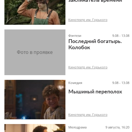
заклинатель времени
6+
Кинотеатр им. Горького
Фэнтези
9.08 - 13.08
Последний богатырь.
Колобок
6+
Кинотеатр им. Горького
Комедия
9.08 - 13.08
Мышиный переполох
6+
Кинотеатр им. Горького
Мелодрама
9 августа, 16:20