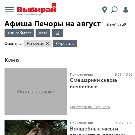
Места и события Печоры
Афиша Печоры на август
​10 событий
Тип события
Дата
Фильтры:
На месяц
Сбросить
×
Кино
Приключения
9.08 - 13.08
Смешарики сквозь
вселенные
Кинотеатр им. Горького
Приключения
9.08 - 13.08
Волшебные часы и