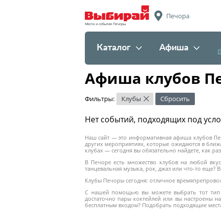
Печора
Места и события Печоры
Каталог
Афиша
Афиша клубов П
Фильтры:
Клубы
Сбросить
×
Нет событий, подходящих под усл
Наш сайт — это информативная афиша клубов Печ
других мероприятиях, которые ожидаются в ближа
клубах — сегодня вы обязательно найдете, как раз
В Печоре есть множество клубов на любой вкус
танцевальная музыка, рок, джаз или что-то еще?
Клубы Печоры сегодня: отличное времяпрепрово
С нашей помощью вы можете выбрать тот тип 
достаточно пары коктейлей или вы настроены на
бесплатным входом? Подобрать подходящие мест