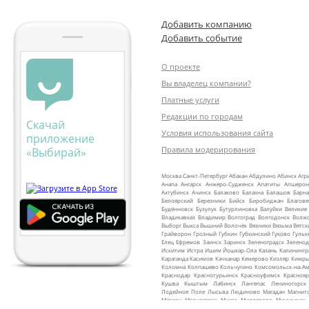
Добавить компанию
Добавить событие
О проекте
Вы владелец компании?
Платные услуги
Редакции по городам
Скачай
Условия использования сайта
приложение
Правила модерирования
«Выбирай»
Москва
Санкт‑Петербург
Абакан
Абдулино
Абинск
Агр
Анапа
Ангарск
Анжеро‑Судженск
Апатиты
Апшерон
Ахтубинск
Ачинск
Балаково
Балахна
Балашов
Барна
Белоярский
Березники
Бийск
Биробиджан
Благов
Будённовск
Бузулук
Бутурлиновка
Валуйки
Великие
Владикавказ
Владимир
Волгоград
Волгодонск
Волж
Выборг
Выкса
Вышний Волочёк
Вязники
Вязьма
Вятск
Грайворон
Грозный
Губкин
Губкинский
Гуково
Гульк
Елец
Ефремов
Заинск
Заринск
Зеленоградск
Зеленод
Искитим
Истра
Ишим
Йошкар‑Ола
Казань
Калинингр
Караганда
Касимов
Качканар
Кемерово
Кизляр
Кимр
Коломна
Колпашево
Кольчугино
Комсомольск‑на‑Ам
Краснодар
Краснотурьинск
Красноуфимск
Краснояр
Кушва
Кыштым
Лабинск
Лангепас
Лениногорск
Лодейное Поле
Лысьва
Людиново
Магадан
Магнит
Мегион
Медногорск
Миасс
Миллерово
Минусинск
Мурманск
Муром
Мценск
Мыски
Мышкин
Набере